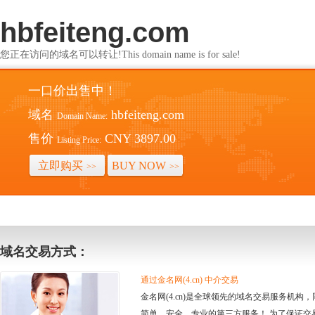
hbfeiteng.com
您正在访问的域名可以转让!This domain name is for sale!
一口价出售中！
域名
hbfeiteng.com
Domain Name:
售价
CNY 3897.00
Listing Price:
立即购买
BUY NOW
>>
>>
域名交易方式：
通过金名网(4.cn) 中介交易
金名网(4.cn)是全球领先的域名交易服务机
简单、安全、专业的第三方服务！ 为了保证交