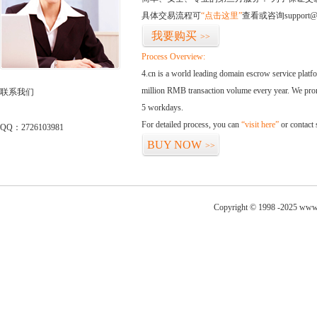
具体交易流程可
“点击这里”
查看或咨询support@
我要购买
>>
Process Overview:
4.cn is a world leading domain escrow service plat
million RMB transaction volume every year. We promi
联系我们
5 workdays.
For detailed process, you can
“visit here”
or contact
QQ：2726103981
BUY NOW
>>
Copyright © 1998 -2025 www.